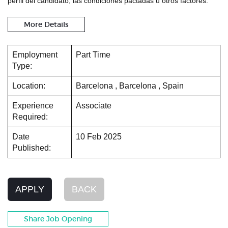
perfil del candidato, las condiciones pactadas u otros factores.
More Details
Employment
Part Time
Type:
Location:
Barcelona , Barcelona , Spain
Experience
Associate
Required:
Date
10 Feb 2025
Published:
APPLY
BACK
Share Job Opening