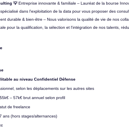
ulting 💡
Entreprise innovante & familiale – Lauréat de la bourse Inn
spécialisé dans l'exploitation de la data pour vous proposer des consu
nt durable & bien-être – Nous valorisons la qualité de vie de nos coll
e pour la qualification, la sélection et l'intégration de nos talents, rédu
re
se
litable au niveau Confidentiel Défense
asionnel, selon les déplacements sur les autres sites
55k€ – 57k€ brut annuel selon profil
atut de freelance
 7 ans (hors stages/alternances)
nt