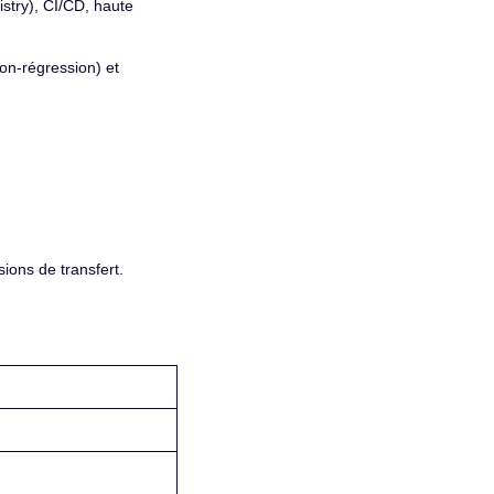
istry), CI/CD, haute
 non-régression) et
ions de transfert.