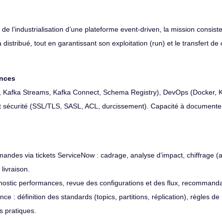
 de l’industrialisation d’une plateforme event-driven, la mission consist
 distribué, tout en garantissant son exploitation (run) et le transfert 
ences
és, Kafka Streams, Kafka Connect, Schema Registry), DevOps (Docker, K
 sécurité (SSL/TLS, SASL, ACL, durcissement). Capacité à documenter
mandes via tickets ServiceNow : cadrage, analyse d’impact, chiffrage 
 livraison.
iagnostic performances, revue des configurations et des flux, recommanda
nce : définition des standards (topics, partitions, réplication), règles
s pratiques.