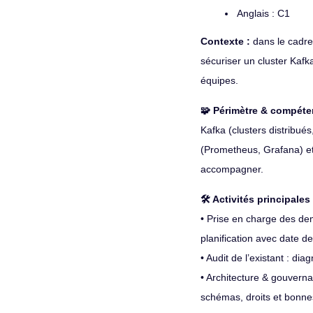
Anglais : C1
Contexte :
dans le cadre
sécuriser un cluster Kafka
équipes.
🧩 Périmètre & compét
Kafka (clusters distribu
(Prometheus, Grafana) et
accompagner.
🛠️ Activités principales
• Prise en charge des de
planification avec date de
• Audit de l’existant : d
• Architecture & gouverna
schémas, droits et bonne