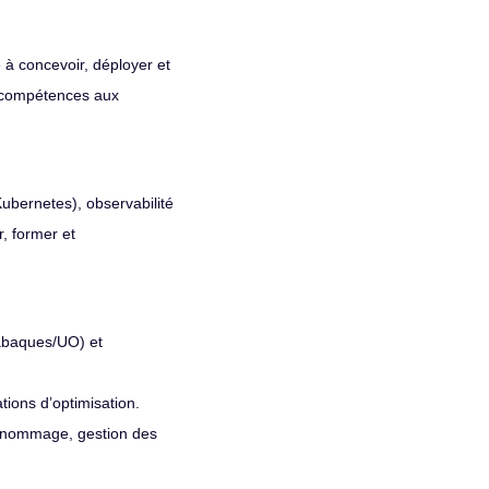
e à concevoir, déployer et
de compétences aux
ubernetes), observabilité
, former et
(abaques/UO) et
tions d’optimisation.
 de nommage, gestion des