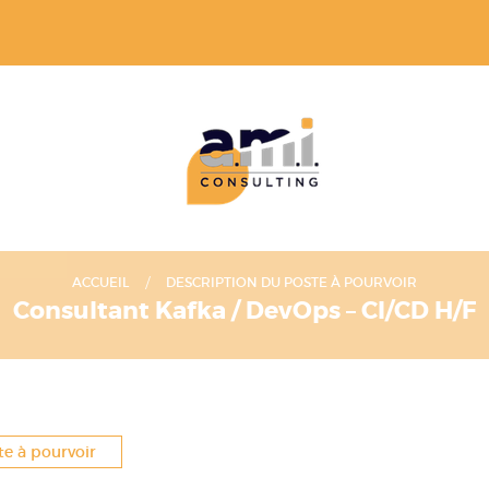
ACCUEIL
DESCRIPTION DU POSTE À POURVOIR
Consultant Kafka / DevOps – CI/CD H/F
te à pourvoir