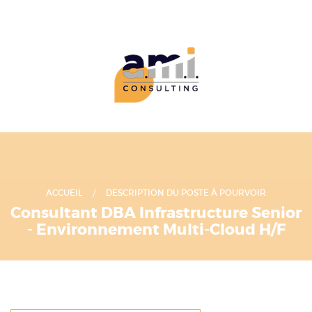
ACCUEIL
DESCRIPTION DU POSTE À POURVOIR
Consultant DBA Infrastructure Senior
- Environnement Multi-Cloud H/F